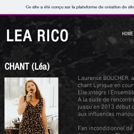
Ce site a été conçu sur la plateforme de création de sit
LEA RICO
HOME
CHANT (Léa)
Laurence BOUCHER, au
chant Lyrique en cours
Elle intègre l'Ensembl
A la suite de rencontr
jusqu'en 2013 début d
aux influences manouc
Fan inconditionnel de